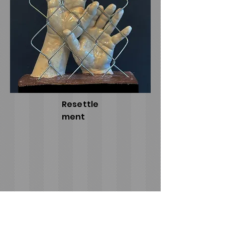
Resettle
ment